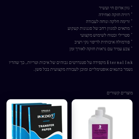
* גוון אדום חי ועשיר
* רוויה חזקה ואחידה
* זרימה חלקה ונוחה לעבודה
* מתאים למגוון רחב של סגנונות קעקוע
* סטרילי ובטוח לשימוש מקצועי
* פורמולה איכותית לריפוי נקי ויציב
* צבע עמיד עם נראות חזקה לאורך זמן
Eternal Ink מקפידה על סטנדרטים גבוהים של איכות וטריות, כך שהדיו
נשמר בתנאים אופטימליים ומוכן לעבודה מקצועית בכל סשן.
מוצרים קשורים