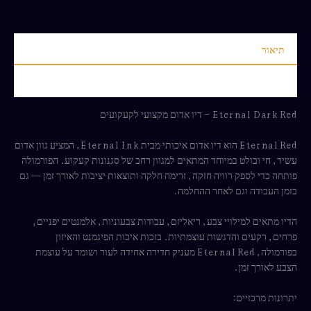
תיאור
חוות דעת (0)
Eternal Dark Red – דיו אדום מקצועי לקעקועים
Eternal Red הוא דיו אדום איכותי מבית Eternal Ink, המציע גוון אדום
עשיר, חי ובולט במיוחד המתאים למגוון רחב של סגנונות קעקוע. הפורמולה
פותחה כדי לספק רוויה חזקה, זרימה חלקה ותוצאות יציבות לאורך זמן — גם
בזמן העבודה וגם לאחר ההחלמה.
הדיו מתאים למילויי צבע, ריאליזם, עבודות צבעוניות, אלמנטים יפניים,
פרחים, רקעים והדגשות עוצמתיות. בזכות איכות הפיגמנט והאיזון
בפורמולה, Eternal Red מעניק חדירה אחידה לעור ושומר על עוצמת
הצבע לאורך זמן.
יתרונות מרכזיים: