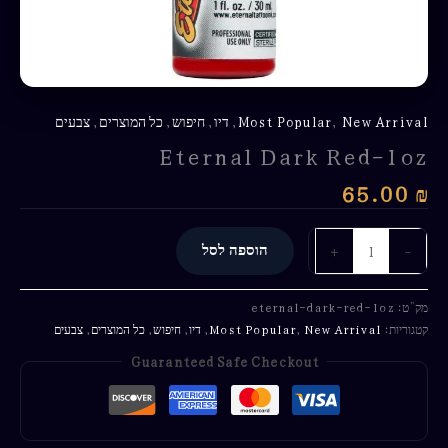
New Arrival
,
Most Popular
,
דיו
,
חיפוש
,
כל המוצרים
,
צבעים
Eternal Dark Red-1oz
65.00
₪
-
+
הוספה לסל
מק"ט:
eternal-dark-red-1oz
קטגוריות:
New Arrival
,
Most Popular
,
דיו
,
חיפוש
,
כל המוצרים
,
צבעים
Guaranteed Safe Checkout