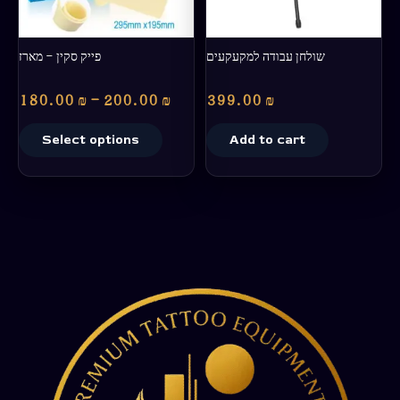
may
be
chosen
שולחן עבודה למקעקעים
פייק סקין – מארז
on
the
180.00
₪
–
200.00
₪
399.00
₪
product
page
Select options
Add to cart