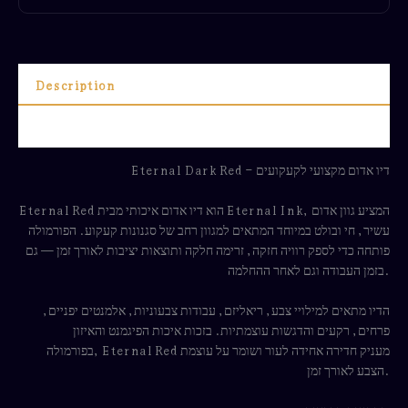
Description
Reviews (0)
Eternal Dark Red – דיו אדום מקצועי לקעקועים
Eternal Red הוא דיו אדום איכותי מבית Eternal Ink, המציע גוון אדום
עשיר, חי ובולט במיוחד המתאים למגוון רחב של סגנונות קעקוע. הפורמולה
פותחה כדי לספק רוויה חזקה, זרימה חלקה ותוצאות יציבות לאורך זמן — גם
בזמן העבודה וגם לאחר ההחלמה.
הדיו מתאים למילויי צבע, ריאליזם, עבודות צבעוניות, אלמנטים יפניים,
פרחים, רקעים והדגשות עוצמתיות. בזכות איכות הפיגמנט והאיזון
בפורמולה, Eternal Red מעניק חדירה אחידה לעור ושומר על עוצמת
הצבע לאורך זמן.