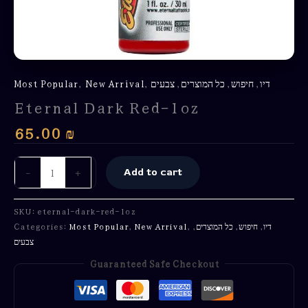
דיו
,
חיפוש
,
כל המוצרים
,
צבעים
,
New Arrival
,
Most Popular
Eternal Dark Red-1oz
65.00
₪
-
+
Add to cart
SKU:
eternal-dark-red-1oz
דיו
,
חיפוש
,
כל המוצרים
,
,
New Arrival
,
Most Popular
Categories:
צבעים
Guaranteed Safe Checkout