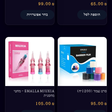
99.00
₪
65.00
₪
הוספה לסל
בחר אפשרויות
למוצר
למוצר
זה
זה
יש
יש
מספר
מספר
סוגים.
סוגים.
ניתן
ניתן
לבחור
לבחור
את
את
האפשרויות
האפשרויות
בעמוד
בעמוד
סרט נצמד (1200יח)
EMALLA MIUXIA – מחטי
המוצר
המוצר
מחסנית
105.00
₪
95.00
₪