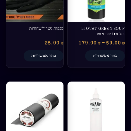
לבחור
לבחור
את
את
האפשרויות
האפשרויות
בעמוד
בעמוד
BIOTAT GREEN SOUP
כפפות ניטריל שחורות
המוצר
המוצר
concentrated
25.00
₪
179.00
₪
–
59.00
₪
בחר אפשרויות
בחר אפשרויות
טווח
למוצר
מחירים:
זה
יש
עד
מספר
סוגים.
ניתן
לבחור
את