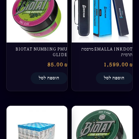
EMALLA INKDOT מדפסת
BIOTAT NUMBING PMU
תרמית
GLIDE
85.00
₪
1,599.00
₪
הוספה לסל
הוספה לסל
טווח
למוצר
מחירים:
זה
יש
עד
מספר
סוגים.