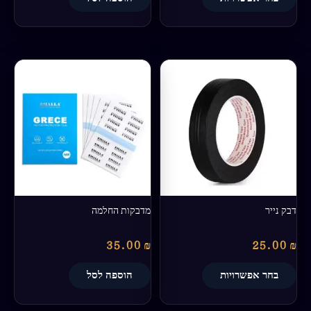
למוצר
זה
יש
מספר
סוגים.
ניתן
לבחור
את
האפשרויות
בעמוד
דבק נייר
מדבקות החלמה
המוצר
35.00
₪
25.00
₪
בחר אפשרויות
הוספה לסל