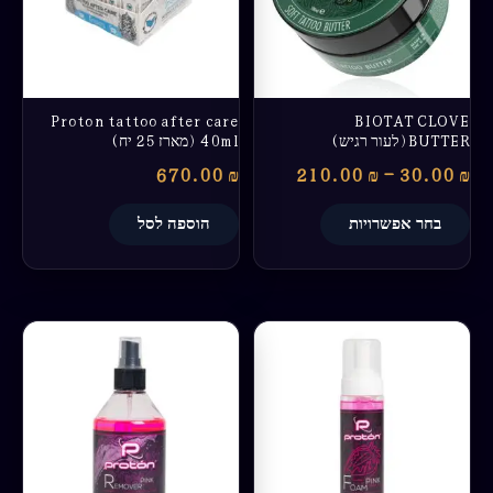
ניתן
לבחור
את
האפשרויות
בעמוד
Proton tattoo after care
BIOTAT CLOVE
המוצר
BUTTER(לעור רגיש)
40ml (מארז 25 יח)
670.00
₪
210.00
₪
–
30.00
₪
בחר אפשרויות
הוספה לסל
טווח
למוצר
מחירים:
זה
יש
עד
מספר
סוגים.
ניתן
לבחור