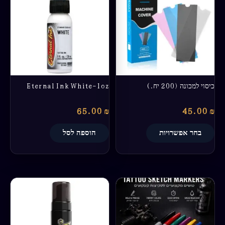
יש
מספר
סוגים.
ניתן
לבחור
את
האפשרויות
בעמוד
כיסוי למכונה (200 יח.)
Eternal Ink White-1oz
המוצר
65.00
₪
45.00
₪
בחר אפשרויות
הוספה לסל
טווח
למוצר
מחירים:
זה
יש
עד
מספר