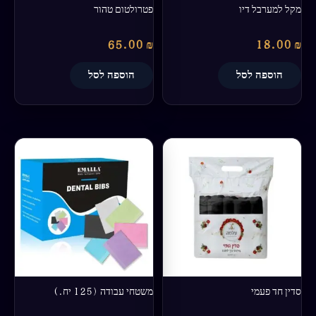
מקל למערבל דיו
פטרולטום טהור
65.00
₪
18.00
₪
הוספה לסל
הוספה לסל
למוצר
זה
יש
מספר
סוגים.
ניתן
לבחור
את
האפשרויות
בעמוד
סדין חד פעמי
משטחי עבודה (125 יח.)
המוצר