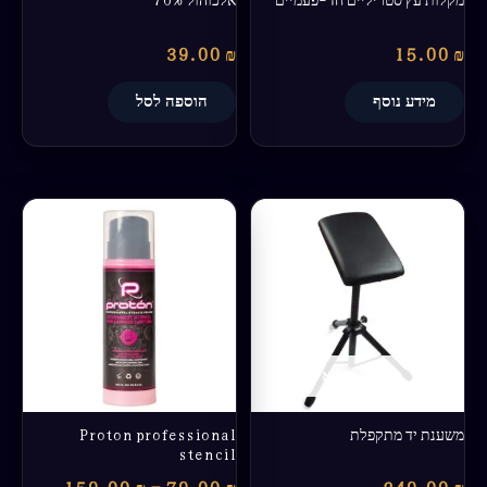
39.00
₪
15.00
₪
מידע נוסף
הוספה לסל
טווח
למוצר
מחירים:
זה
יש
עד
מספר
סוגים.
ניתן
לבחור
אזל מן המלאי
את
האפשרויות
בעמוד
משענת יד מתקפלת
Proton professional
המוצר
stencil