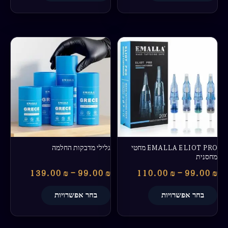
טווח
טווח
למוצר
למוצר
מחירים:
מחירים:
זה
זה
יש
יש
עד
עד
מספר
מספר
סוגים.
סוגים.
ניתן
ניתן
לבחור
לבחור
את
את
האפשרויות
האפשרויות
בעמוד
בעמוד
EMALLA ELIOT PRO מחטי
גלילי מדבקות החלמה
המוצר
המוצר
מחסנית
139.00
₪
–
99.00
₪
110.00
₪
–
99.00
₪
בחר אפשרויות
בחר אפשרויות