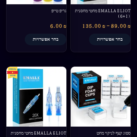
האפשרויות
האפשרויות
בעמוד
בעמוד
EMALLA ELIOT מחטי מחסנית
גריפ טייפ
המוצר
המוצר
(6+1)
6.00
₪
135.00
₪
–
89.00
₪
בחר אפשרויות
בחר אפשרויות
טווח
למוצר
מחירים:
זה
יש
עד
מספר
סוגים.
ניתן
לבחור
את
האפשרויות
בעמוד
ספוג קצף לניקוי מחט
EMALLA ELIOT מחטי מחסנית
המוצר