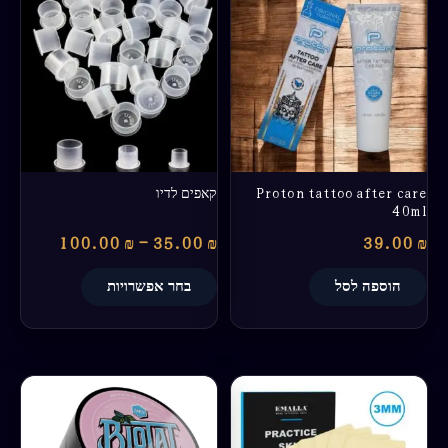
מחירים:
זה
יש
עד
מספר
סוגים.
ניתן
לבחור
את
האפשרויות
בעמוד
Proton tattoo after care
קאפים לדיו
המוצר
40ml
100.00
₪
–
35.00
₪
39.00
₪
הוספה לסל
בחר אפשרויות
טווח
טווח
למוצר
למוצר
מחירים:
מחירים:
זה
זה
יש
יש
עד
עד