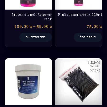
את
האפשרויות
בעמוד
Proton stencil Remover
Pink foamer proton 220ml
המוצר
Pink
139.00
₪
–
69.00
₪
75.00
₪
הוספה לסל
בחר אפשרויות