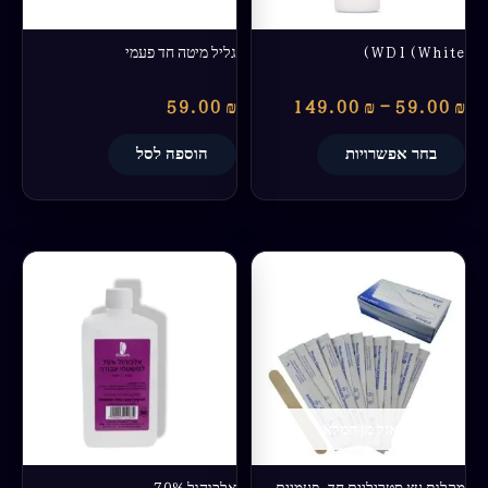
האפשרויות
בעמוד
WD1(White)
גליל מיטה חד פעמי
המוצר
59.00
₪
149.00
₪
–
59.00
₪
בחר אפשרויות
הוספה לסל
אזל מן המלאי
מקלות עץ סטריליים חד-פעמיים
אלכוהול 70%