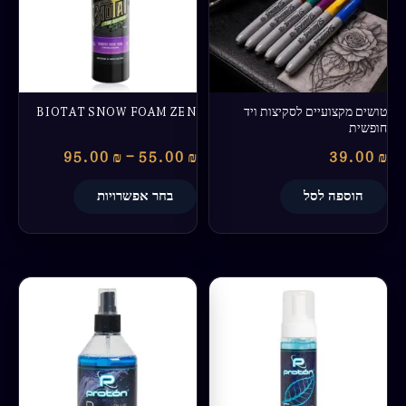
סוגים.
ניתן
לבחור
את
האפשרויות
בעמוד
טושים מקצועיים לסקיצות ויד
BIOTAT SNOW FOAM ZEN
המוצר
חופשית
95.00
₪
–
55.00
₪
39.00
₪
הוספה לסל
בחר אפשרויות
טווח
למוצר
מחירים:
זה
יש
עד
מספר
סוגים.
ניתן
לבחור