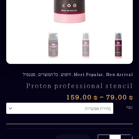
New Arrival
,
Most Popular
,
חיפוש
,
כל המוצרים
,
סטנסיל
Proton professional stencil
159.00
₪
–
79.00
₪
נפח