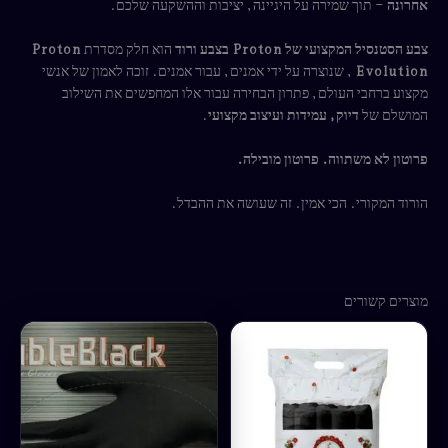
אחרונה
– תוך שמירה על היגיינה, יציבות וההשקעה שלכם.
צבע הסטנסיל המקצועי של Proton בצבע ורוד
הוא חלק מסדרת
Proton
Evolution
, שנוצרה על ידי אמנים, עבור אמנים. זוכה לאמון של אנשי
מקצוע ברחבי העולם, פתרון הבחירה עבור אלו המחפשים את השילוב
המושלם של
דיוק, עמידות ועיצוב מקצועי
.
פרוטון לא משתווה. פרוטון מובילה.
הורוד המקורי. הכי אמין. זה שעושה את ההבדל.
מוצרים קשורים
למוצר
זה
יש
מספר
סוגים.
ניתן