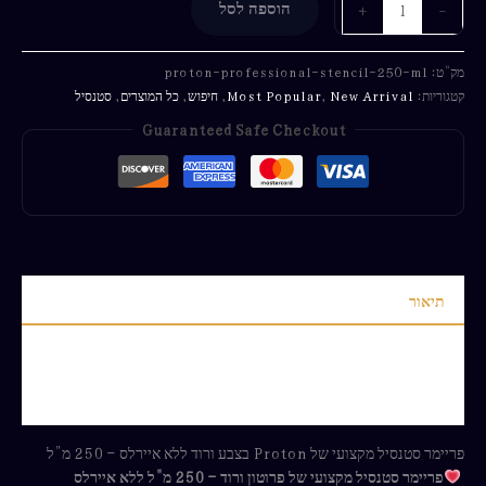
-
+
הוספה לסל
מק"ט:
proton-professional-stencil-250-ml
קטגוריות:
New Arrival
,
Most Popular
,
חיפוש
,
כל המוצרים
,
סטנסיל
Guaranteed Safe Checkout
תיאור
מידע נוסף
חוות דעת (0)
פריימר סטנסיל מקצועי של Proton בצבע ורוד ללא איירלס – 250 מ"ל
פריימר סטנסיל מקצועי של פרוטון ורוד – 250 מ"ל ללא איירלס