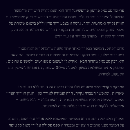
פריימר סטנסיל פרוטון פרופשיונל ורוד
הוא האבולוציה הישירה של מוצר
הסטנסיל המוכר ביותר בעולם. פותח עבור אמנים הדורשים דיוק מקסימלי עם
חוויה נקייה ואסתטית יותר, גרסה זו בצבע ורוד עדין
וללא בישום
שומרת על
מלוא החוזק והביצועים של הנוסחה המקורית תוך שהיא מציעה מראה חלק
וידידותי ללקוח – מוערך במיוחד על עור רגיש.
פרוטון פינק, המיוצר בספרד לאחר יותר משנה של מחקר ופיתוח מסור
במעבדות שלנו, עומד בתקני הבריאות והבטיחות הגבוהים ביותר. התוצאה
היא
דבק סטנסיל מהדור הבא
, אידיאלי לעיצובים מפורטים ולסשנים ארוכים,
המספק
אחיזה מושלמת במשך למעלה מ-20 שעות
, גם אם יש להמשיך עם
הקעקוע למחרת.
המרקם הקרמי דמוי השעווה
שלו נמרח בקלות על העור ללא בועות או
שאריות, ומאפשר
העברה נקייה, חדה ועמידה לאורך זמן
. הגוון הוורוד העדין
מאפשר שליטה ויזואלית מושלמת במריחה, והפורמולה – ללא בישום –
אידיאלית ללקוחות רגישות או בעלות נטייה לאלרגיות.
מאפיין בולט של גרסה זו הוא
האריזה המיושמת ללא אוויר נגד זיהום
, המגנה
על המוצר מפני גורמים חיצוניים ומבטיחה
אפס פסולת על ידי ניצול כל טיפה