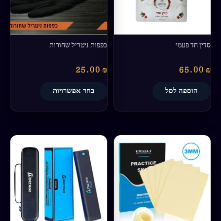
לבחור
את
האפשרויות
בעמוד
סדין חד פעמי
כפפות ניטריל שחורות
המוצר
25.00
₪
65.00
₪
הוספה לסל
בחר אפשרויות
טווח
למוצר
מחירים:
זה
יש
עד
מספר
סוגים.
ניתן
לבחור
את