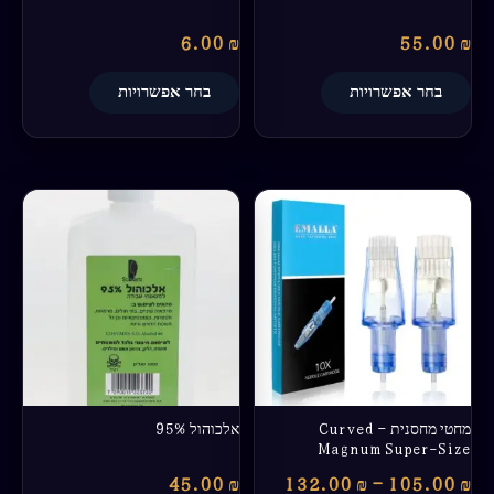
המוצר
המוצר
6.00
₪
55.00
₪
בחר אפשרויות
בחר אפשרויות
טווח
למוצר
מחירים:
זה
יש
עד
מספר
סוגים.
ניתן
לבחור
את
האפשרויות
בעמוד
מחטי מחסנית – Curved
אלכוהול 95%
המוצר
Magnum Super-Size
45.00
₪
132.00
₪
–
105.00
₪