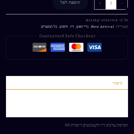
-
+
הוספה לסל
מק"ט:
mixing-solution
קטגוריות:
New Arrival
,
גריי וואש
,
דיו
,
חיפוש
,
כל המוצרים
Guaranteed Safe Checkout
תיאור
מידע נוסף
חוות דעת (0)
תמיסת ערבוב דיו לקעקועים דינמית 00