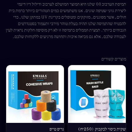
תמיסת הערבוב 00 שלנו היא המוצר המושלם לערבוב ודילול דיו דינמי
ליצירת גווני שטיפה שונים. אנו משתמשים במים הטהורים ביותר ברמת בית
חולים, אשר מסוננים, מזוקקים ומטופלים בקרינת UV במתקן שלנו, כדי
להבטיח שהתמיסה שלנו תהיה בעלת טוהר מירבי ותעמוד בסטנדרטים
הגבוהים ביותר. תמצית הממליס בתמיסה זו לא רק מוסיפה חלקות נראית לעין
לעבודה שלכם, אלא גם מביאה איכות ותחושה מרגיעים ללקוחות שלכם.
מוצרים קשורים
למוצר
למוצר
זה
זה
יש
יש
מספר
מספר
סוגים.
סוגים.
ניתן
ניתן
לבחור
לבחור
את
את
האפשרויות
האפשרויות
בעמוד
בעמוד
שקית כיסוי לבקבוק (250יח)
גריפ טייפ