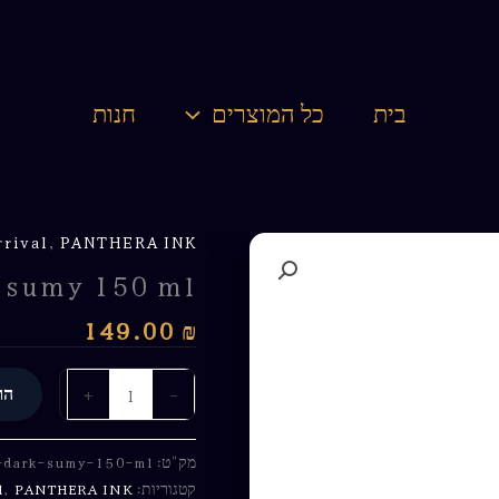
בית
כל המוצרים
חנות
rival
,
PANTHERA INK
 sumy 150 ml
149.00
₪
+
-
הו
מק"ט:
-dark-sumy-150-ml
קטגוריות:
PANTHERA INK
,
l