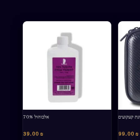
נת קעקועים
אלכוהול 70%
39.00
₪
99.00
₪