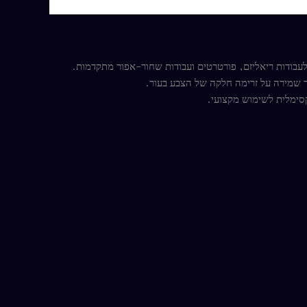
עבודות ריאליזם, פורטרטים ועבודות שחור-אפור מתקדמות.