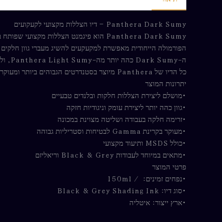
Panthera Dark Sumy – דיו הצללות מקצועי לקעקועים
Panthera Dark Sumy הוא פיגמנט הצללות מקצועי שפותח במיוחד ליצירת בלנדים חלקים והצללות עמוקות ומדויקות בעבודות קעקוע.
הפורמולה הייחודית מאפשרת למקעקעים להשיג מעברי גוון חלקים,
ה-Dark Sumy כהה יותר מה-Panthera Light Sumy, ולכן הוא אידיאלי כאשר רוצים ליצור צללים מודגשים יותר וניגודיות גבוהה יותר תוך שמירה על זרימה חלקה של הצבע בעור.
כל הדיו של Panthera מיוצר בסטנדרטים הגבוהים ביותר ומעוקר באמצעות קרינת Gamma, תהליך שמבטיח רמת סטריליות גבוהה ובטיחות מקסימלית לשימוש מקצועי.
יתרונות המוצר
•מושלם ליצירת הצללות חלקות ובלנדים טבעיים
•גוון כהה יותר ליצירת עומק וניגודיות חזקה
•זרימה חלקה בעבודה ושליטה מצוינת במכונה
•מעוקר בקרינת Gamma לבטיחות וסטריליות גבוהה
•כולל MSDS ותיעוד מקצועי
•מתאים במיוחד לעבודות Black & Grey וריאליזם
פרטי המוצר
•נפחים זמינים: / 150ml
•סוג דיו: Black & Grey Shading Ink
•ארץ ייצור: איטליה