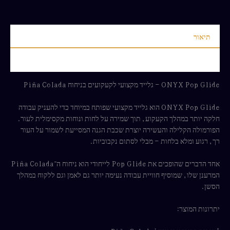
תיאור
חוות דעת (0)
ONYX Pop Glide – גלייד מקצועי לקעקועים בניחוח Piña Colada
ONYX Pop Glide הוא גלייד מקצועי שפותח במיוחד כדי להעניק עבודה
חלקה יותר במהלך הקעקוע, תוך שמירה על לחות ונוחות מקסימלית לעור.
הפורמולה הקלילה והעשירה יוצרת שכבת הגנה המסייעת לשמור על העור
רך, רגוע ומלא בלחות – מבלי לסתום נקבוביות.
אחד הדברים שהופכים את Pop Glide לייחודי הוא ניחוח ה־Piña Colada
המרענן שלו, שמוסיף חוויית עבודה נעימה יותר גם לאמן וגם ללקוח במהלך
הסשן.
יתרונות המוצר: