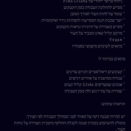
* ניחוח טרופי ייחודי של Piña Colada
* מסייע להחלקת העבודה בזמן הקעקוע
* שומר על לחות העור לאורך הסשן
* יוצר שכבת הגנה המסייעת להפחתת גירוי ואדמומיות
* מסייע בשמירה על חיוניות ונראות הקעקוע
* מרקם קליל שאינו מכביד על העור
* Vegan
* מתאים לשימוש מקצועי בסטודיו
מתאים במיוחד ל:
* קעקועים ריאליסטיים וקווים עדינים
* עבודה ממושכת על אזורים רגישים
* אמנים שמעדיפים Glide קליל ונעים
* שמירה על עור רגוע ולח בזמן העבודה
הוראות שימוש:
יש למרוח שכבה דקה על האזור לפני ובמהלך העבודה לפי הצורך.
מומלץ להשתמש בכמות קטנה לקבלת החלקה מיטבית ושמירה על נוחות
העור.