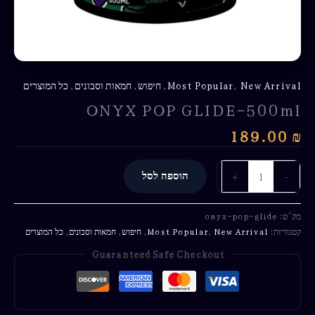
New Arrival
,
Most Popular
,
חיפוש
,
חמאות וסבונים
,
כל המוצרים
ONYX POP GLIDE-500ml
189.00
₪
-
+
הוספה לסל
מק"ט:
onyx-pop-glide
קטגוריות:
New Arrival
,
Most Popular
,
חיפוש
,
חמאות וסבונים
,
כל המוצרים
Guaranteed Safe Checkout