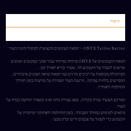
תיאור
חוות דעת (0)
ONYX Tattoo Butter – חמאת קעקועים מקצועית לטיפול והזנת העור
חמאת הקעקועים של ONYX פותחה במיוחד עבור אמני קעקועים ואנשים
שרוצים לשמור על הקעקוע חד, עשיר ובריא לאורך זמן.
הפורמולה מבוססת על רכיבים מזינים כמו חמאת שיאה ושמנים איכותיים,
המסייעים בלחות עמוקה, הרגעת העור ושמירה על גמישות בזמן תהליך
ההחלמה ולאחריו.
המרקם העשיר נמרח בקלות, נספג בצורה נוחה ואינו משאיר תחושה כבדה על
העור.
מתאים לשימוש במהלך העבודה, בזמן ההחלמה ולאחזקה יומיומית של
הקעקוע כדי לשמור על צבעים חיים וברק טבעי.