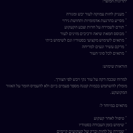
יתרונות המוצר:
* מעניק לחות עמוקה לעור יבש ומגורה
* מסייע בהרגעת אדמומיות ותחושת גירוי
* תורם לשמירה על חדות וצבע הקעקוע
* מבוסס חמאת שיאה ורכיבים מזינים לעור
* מתאים לשימוש מקצועי בסטודיו וגם לשימוש ביתי
* מרקם עשיר ונעים למריחה
* מתאים לכל סוגי העור
הוראות שימוש:
למרוח שכבה דקה על עור נקי ויבש לפי הצורך.
מומלץ להשתמש בכמות קטנה מספר פעמים ביום ולא להעמיס חומר על האזור
המקועקע.
מתאים במיוחד ל:
* טיפול לאחר קעקוע
* שימוש בזמן העבודה בסטודיו
* שמירה על לחות וברק של קעקועים קיימים