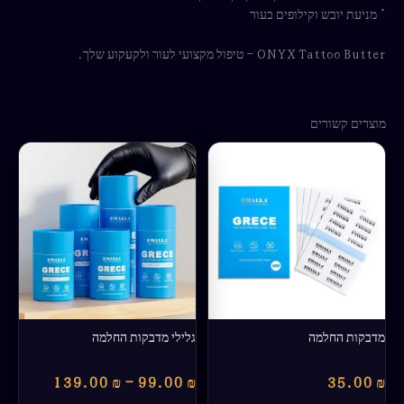
* מניעת יובש וקילופים בעור
ONYX Tattoo Butter – טיפול מקצועי לעור ולקעקוע שלך.
מוצרים קשורים
טווח
למוצר
מחירים:
זה
יש
עד
מספר
סוגים.
ניתן
לבחור
את
האפשרויות
בעמוד
מדבקות החלמה
גלילי מדבקות החלמה
המוצר
139.00
₪
–
99.00
₪
35.00
₪