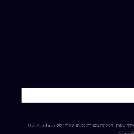
ה־OG Produce Fury II היא מכונת קעקועים אלחוטית מתקדמת המיועדת לאמנים מקצועיים המחפשים שילוב של כוח, דיוק ונוחות עבודה לאורך שעות. המכונה מצוידת במנוע איכותי של OG Produce