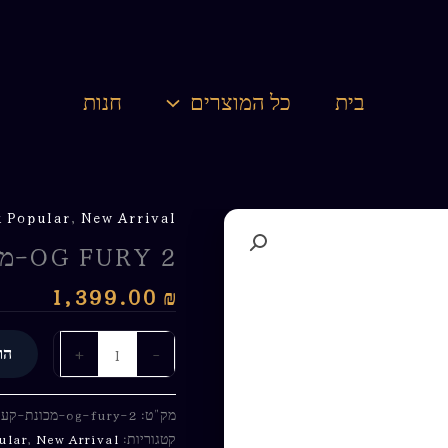
בית
כל המוצרים
חנות
 Popular
,
New Arrival
OG FURY 2-מכונת קעקועים
1,399.00
₪
+
-
הו
מק"ט:
og-fury-2-מכונת-קעקועים-3
קטגוריות:
New Arrival
,
ular