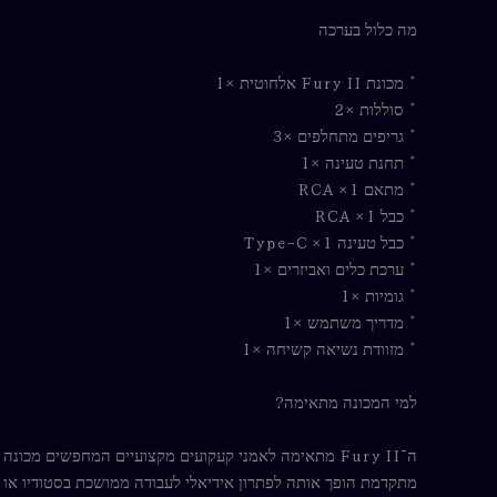
מה כלול בערכה
* מכונת Fury II אלחוטית ×1
* סוללות ×2
* גריפים מתחלפים ×3
* תחנת טעינה ×1
* מתאם RCA ×1
* כבל RCA ×1
* כבל טעינה Type-C ×1
* ערכת כלים ואביזרים ×1
* גומיות ×1
* מדריך משתמש ×1
* מזוודת נשיאה קשיחה ×1
למי המכונה מתאימה?
ה־Fury II מתאימה לאמני קעקועים מקצועיים המחפשים מכ
מתקדמת הופך אותה לפתרון אידיאלי לעבודה ממושכת בסטודיו או 