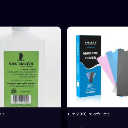
למוצר
זה
יש
מספר
סוגים.
ניתן
לבחור
את
האפשרויות
בעמוד
המוצר
כיסוי למכונה (200 יח.)
אלכו