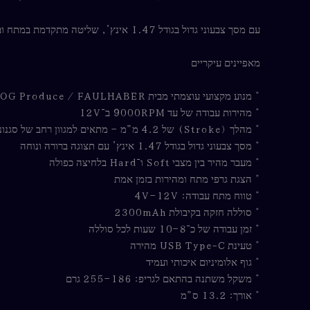
עם מסך צבעוני גדול בגודל 1.47 אינץ’, שליטה מתקדמת במתח ובמהירות, ושני מצבי עבודה (Soft / Hard), ה־Fury II מעניקה חוויית עבודה מותאמת אישית לכל סגנון קעקוע.
מאפיינים עיקריים
* מנוע מקצועי עוצמתי מבית OG Produce / FAULHABER
* מהירות עבודה של עד 9000RPM ב־12V
* מהלך (Stroke) של 4.2 מ”מ – מתאים למגוון רחב של סגנונות עבודה
* מסך צבעוני גדול בגודל 1.47 אינץ’ עם תצוגה ברורה ונוחה
* מעבר מהיר בין מצבי Soft ו־Hard בלחיצה כפולה
* הצגת גרפי מתח ומהירות בזמן אמת
* טווח מתח עבודה: 4V–12V
* סוללה חזקה בקיבולת 2300mAh
* זמן עבודה של כ־8–10 שעות לכל סוללה
* טעינת USB Type-C מהירה
* גוף אלומיניום איכותי ועמיד
* משקל משתנה בהתאם לגריפ: 186–255 גרם
* אורך: 13.2 ס”מ