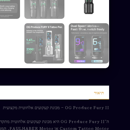
תיאור
חוות דעת (0)
OG Produce Fury II – מכונת קעקועים אלחוטית מקצועית
Custom Tattoo Motor או FAULHABER Motor, המספק ביצועים חלקים, יציבים ועוצמתיים גם בעבודות ליינינג, שיידינג ומילוי צבע אינטנסיבי.