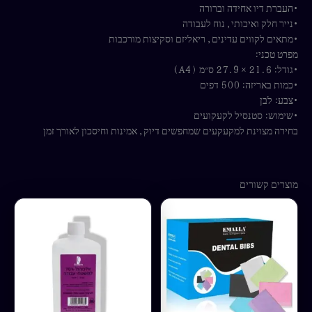
•העברת דיו אחידה וברורה
•נייר חלק ואיכותי, נוח לעבודה
•מתאים לקווים עדינים, ריאליזם וסקיצות מורכבות
מפרט טכני:
•גודל: 21.6 × 27.9 ס״מ (A4)
•כמות באריזה: 500 דפים
•צבע: לבן
•שימוש: סטנסיל לקעקועים
בחירה מצוינת למקעקעים שמחפשים דיוק, אמינות וחיסכון לאורך זמן
מוצרים קשורים
למוצר
זה
יש
מספר
סוגים.
ניתן
לבחור