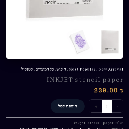
New Arrival
,
Most Popular
,
חיפוש
,
כל המוצרים
,
סטנסיל
INKJET stencil paper
239.00
₪
-
+
הוספה לסל
מק"ט:
inkjet-stencil-paper
קטגוריות:
New Arrival
,
Most Popular
,
חיפוש
,
כל המוצרים
,
סטנסיל