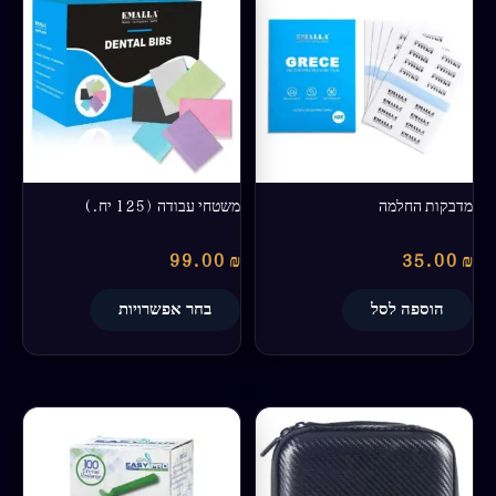
זה
יש
מספר
סוגים.
ניתן
לבחור
את
האפשרויות
בעמוד
מדבקות החלמה
משטחי עבודה (125 יח.)
המוצר
99.00
₪
35.00
₪
הוספה לסל
בחר אפשרויות