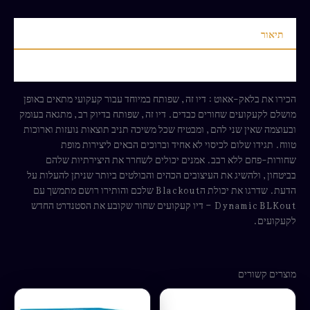
תיאור
חוות דעת (0)
הכירו את בלאק-אאוט : דיו זה, שפותח במיוחד עבור קעקועי מתאים באופן
מושלם לקעקועים שחורים כבדים. דיו זה, שפותח בדיוק רב, מתגאה בעומק
ובעוצמה שאין שני להם, ומבטיח שכל משיכה תניב תוצאות נועזות וארוכות
טווח. תגידו שלום לכיסוי לא אחיד וברוכים הבאים ליצירות מופת
שחורות-פחם ללא רבב. אמנים יכולים לשחרר את היצירתיות שלהם
בביטחון, ולהשיג את העיצובים הכהים והבולטים ביותר שניתן להעלות על
הדעת. שדרגו את יכולת הBlackout שלכם והותירו רושם מתמשך עם
Dynamic BLKout – דיו קעקועים שחור שקובע את הסטנדרט החדש
לקעקועים.
מוצרים קשורים
למוצר