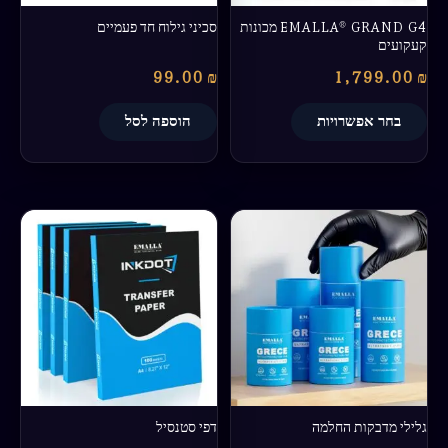
בעמוד
EMALLA® GRAND G4 מכונות
סכיני גילוח חד פעמיים
המוצר
קעקועים
99.00
₪
1,799.00
₪
בחר אפשרויות
הוספה לסל
טווח
למוצר
מחירים:
זה
יש
עד
מספר
סוגים.
ניתן
לבחור
את
האפשרויות
בעמוד
גלילי מדבקות החלמה
דפי סטנסיל
המוצר