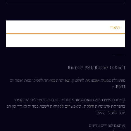
תיאור
חוות דעת (0)
⸻
Biotat® PMU Butter 100 m"l
פורמולה טבעית וטבעונית לחלוטין, שפותחה במיוחד להליכי גבות ושפתיים
PMU –
תערובת עשירה של חמאת שיאה איכותית עם רכיבים פעילים התומכים
בהפחתת אדמומיות ודלקת, ומאפשרים ללקוחות לשבת בנוחות לאורך זמן רב
יותר במהלך ההליך
מותאם לאזורים עדינים