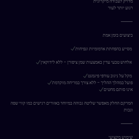
מדויק לעבודה מיקרונית
רגוע יותר לעור
⸻
ביצועים בזמן אמת
מסייע בהפחתת אדמומיות ונפיחות
אלחוש טבעי עדין באמצעות שמן ציפורן – ללא לידוקאין
מקל על ניגוב עודפי פיגמנט
פועל במהלך ההליך – ללא צורך במריחה מוקדמת
אינו סותם מחטים
המרקם החלק מאפשר שליטה גבוהה במיוחד באזורים רגישים כמו קווי שפה
וגבות
⸻
שימוש מקצועי