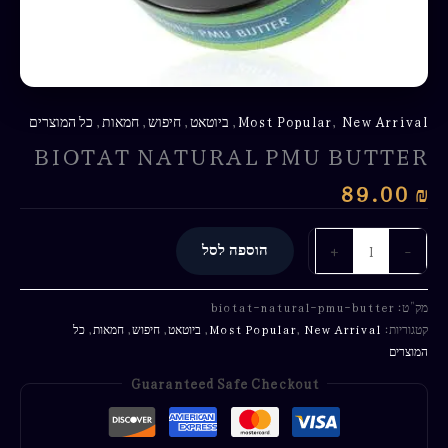
New Arrival
,
Most Popular
,
ביוטאט
,
חיפוש
,
חמאות
,
כל המוצרים
BIOTAT NATURAL PMU BUTTER
89.00
₪
-
+
הוספה לסל
מק"ט:
biotat-natural-pmu-butter
קטגוריות:
New Arrival
,
Most Popular
,
ביוטאט
,
חיפוש
,
חמאות
,
כל
המוצרים
Guaranteed Safe Checkout