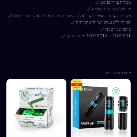
מפחית צורך בניגוב
פורמולה טבעונית מלאה
אנטי-דלקתית, אנטי-בקטריאלית, אנטי-מיקרוביאלית ואנטי-פטרייתית
תוויות ללא עצים ואריזה אקולוגית
מיוצר בבריטניה
ISO9001 ו-ISO22716 מיוצר בתקן
מוצרים קשורים
למוצר
זה
יש
מספר
סוגים.
ניתן
לבחור
את
האפשרויות