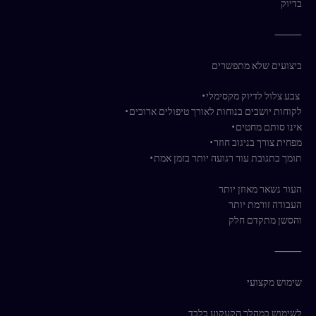
בדיוק
⸻
ביצועים שלא מתפשרים
צבע צלול לדיוק מקסימלי•
לקוחות יושבים בנוחות לאורך טיפולים ארוכים•
אינו סותם מחטים•
מפחית צורך בניגוב חוזר•
תומך בתגובת עור רגועה יותר בזמן אמת•
העור נשאר מאוזן יותר
העבודה זורמת יותר
והסשן מתקדם חלק
⸻
שימוש מקצועי
לשימוש במהלך הקעקוע בלבד