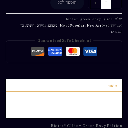
-
+
הוספה לסל
מק"ט:
biotat-green-envy-glide
קטגוריות:
New Arrival
,
Most Popular
,
ביוטאט
,
גליידים
,
חיפוש
,
כל
המוצרים
Guaranteed Safe Checkout
תיאור
מידע נוסף
חוות דעת (0)
Biotat® Glide – Green Envy Edition