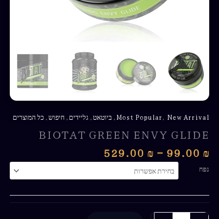
New Arrival
,
Most Popular
,
ביוטאט
,
גליידים
,
חיפוש
,
כל המוצרים
BIOTAT GREEN ENVY GLIDE
529.00
₪
–
99.00
₪
נפח