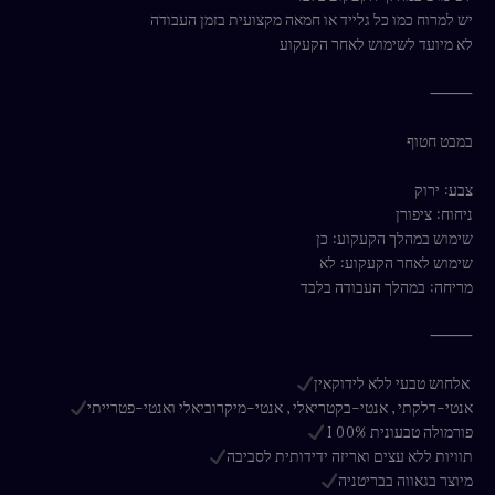
יש למרוח כמו כל גלייד או חמאה מקצועית בזמן העבודה
לא מיועד לשימוש לאחר הקעקוע
⸻
במבט חטוף
צבע: ירוק
ניחוח: ציפורן
שימוש במהלך הקעקוע: כן
שימוש לאחר הקעקוע: לא
מריחה: במהלך העבודה בלבד
⸻
אלחוש טבעי ללא לידוקאין
אנטי-דלקתי, אנטי-בקטריאלי, אנטי-מיקרוביאלי ואנטי-פטרייתי
פורמולה טבעונית 100%
תוויות ללא עצים ואריזה ידידותית לסביבה
מיוצר בגאווה בבריטניה