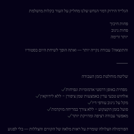
הגלייד הירוק דמוי הנחש שלנו מחליק על העור בקלות מושלמת
פחות חיכוך
פחות ניגוב
יותר זרימה
והתוצאה? עבודה נקייה יותר — ואתה הופך לשיחת היום בסטודיו
⸻
שליטה מוחלטת בזמן העבודה
מפחית באופן דרמטי אדמומיות ונפיחות
אלחוש טבעי עדין באמצעות שמן ציפורן – ללא לידוקאין
מקל על ניגוב עודפי דיו
פועל בזמן הקעקוע – ללא צורך במריחה מוקדמת
מאפשר עבודה רציפה ומדויקת יותר
הפורמולה הצלולה שומרת על ראות מלאה של הקווים והצללות — בלי לפגוע