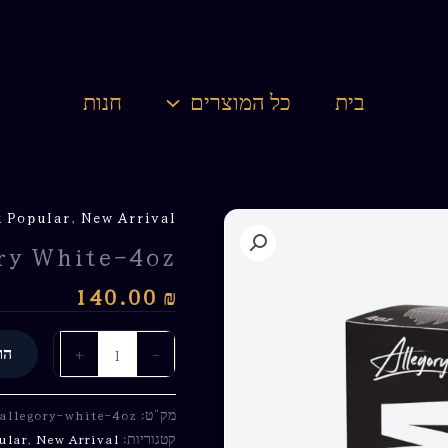
בית
כל המוצרים
חנות
 Popular
,
New Arrival
ry White-4oz
140.00
₪
+
-
הו
מק"ט:
allegory-white-4oz
קטגוריות:
New Arrival
,
ular