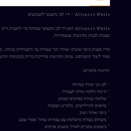
Allegory White – דיו לבן מקצועי לקעקועים
Allegory White הוא דיו לבן מקצועי שפותח כדי
שכבות לבנות מודגשות ועוצמתיות.
ועוזר ליצור קונטרסט, עומק והדגשות מדויקות בדיוק במקומות החש
יתרונות מרכזיים:
* לבן נקי ובהיר במיוחד
* זרימה חלקה ונוחה לעבודה
* שליטה גבוהה בפרטים קטנים
* מתאים להיילייטים, בלנדינג ושכבות
* כיסוי אחיד ויציב
* משתלב בצורה מושלמת עם עבודות שחור־אפור וצבע
* ביצועים עקביים לאורך סשנים ארוכים