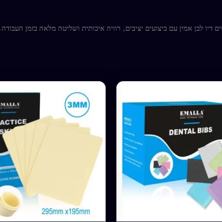
למוצר
זה
יש
מספר
סוגים.
ניתן
לבחור
את
האפשרויות
בעמוד
המוצר