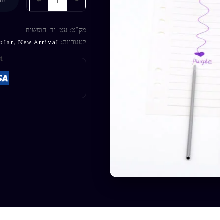
הו
מק"ט:
עט-יד-חופשית
קטגוריות:
New Arrival
,
ular
t