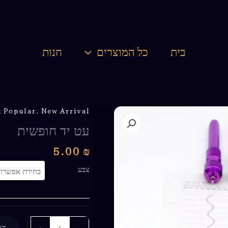
בית
כל המוצרים
חנות
 Popular
,
New Arrival
עט יד חופשית
5.00
₪
צבע
+
-