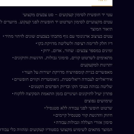
עטי יד חופשית לסימון קעקועים – סט צבעים מקצועי
עטים מקצועיים לסימון ושרטוט יד חופשית לפני קעקוע. מיועדים ל
תיאור המוצר
עטים בעיצוב ארגונומי עם גוף מתכתי בצבעים שונים לזיהוי מהיר•
דיו חלק לזרימה רציפה ולשליטה מדויקת בקו•
זמינים במספר צבעים: שחור, אדום, ירוק•
מתאימים לשרטוט קווים, סימוני גבולות, הדגשות ותיקונים•
יתרונות למקעקעים
מאפשרים בניית קומפוזיציה מדויקת ישירות על העור•
אידיאליים לעבודה ריאליסטית, גיאומטרית וקווים חופשיים•
שליטה גבוהה בעובי הקו ובדיוק הפרטים הקטנים•
פתרון יעיל לתיקונים ושינויים בזמן התאמת הסקיצה ללקוח•
שימושים נפוצים
שרטוט חופשי לפני עבודה ללא סטנסיל•
חיזוק והדגשת קווי סטנסיל קיימים•
סימון אזורי הצללה וגבולות עבודה•
המוצר מתאים לשימוש מקצועי בסטודיו קעקועים ומהווה כלי עבודה 