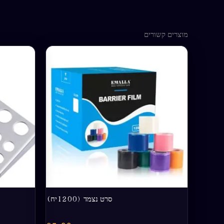
מוצרים קשורים
למוצר
זה
יש
מספר
סוגים.
ניתן
לבחור
את
האפשרויות
בעמוד
המוצר
סרט נצמד (1200יח)