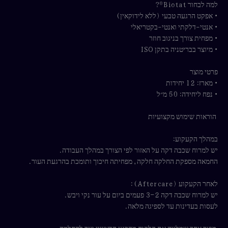
למה לבחור Biotat®?
• אפקט הרגעה טבעי (ללא לידוקאין)
• אנטי-דלקתי ואנטי-בקטריאלי
• מפחית צורך בניגוב חוזר
• מיוצר בבריטניה בתקן ISO
פרטי מוצר
• מארז: 12 יחידות
• נפח ליחידה: 50 מ״ל
הוראות שימוש מקצועיות
במהלך הקעקוע:
יש למרוח שכבה דקה על האזור לפי הצורך במהלך העבודה.
החמאה מספקת החלקה חלקה, מפחיתה חיכוך ותומכת בהרגעת העור.
לאחר הקעקוע (Aftercare):
יש למרוח שכבה דקה 2–3 פעמים ביום על עור נקי ויבש.
לעסות בעדינות עד לספיגה מלאה.
מוצר אחד שמלווה את הלקוח מהרגע הראשון ועד להחלמה