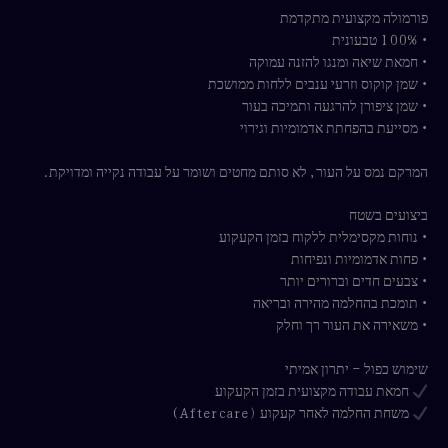
פורמולה מקצועית מתקדמת
• 100% טבעונית
• חמאת שיאה ומנגו להזנה עמוקה
• שמן קוקוס וזרעי ענבים ללחות ממושכת
• שמן ציפורן להרגעה ותמיכה בעור
• מסייעת בהפחתת אדמומיות וגירוי
המרקם נמס על העור, לא סותם מחטים ושומר על עבודה נקייה ומדויקת.
ביצועים בשטח
• נוחות מקסימלית ללקוח בזמן הקעקוע
• פחות אדמומיות ונפיחות
• צבעים חדים וברורים יותר
• תומכת בהחלמה מהירה ובריאה
• משאירה את העור רך וחלק
שימוש כפול – יתרון אמיתי
חמאת עבודה מקצועית בזמן הקעקוע
משחת החלמה לאחר קעקוע (Aftercare)