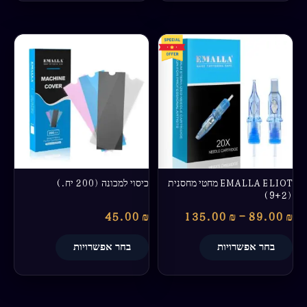
טווח
למוצר
למוצר
מחירים:
זה
זה
יש
יש
עד
מספר
מספר
סוגים.
סוגים.
ניתן
ניתן
לבחור
לבחור
את
את
האפשרויות
האפשרויות
בעמוד
בעמוד
EMALLA ELIOT מחטי מחסנית
כיסוי למכונה (200 יח.)
המוצר
המוצר
(9+2)
45.00
₪
135.00
₪
–
89.00
₪
בחר אפשרויות
בחר אפשרויות