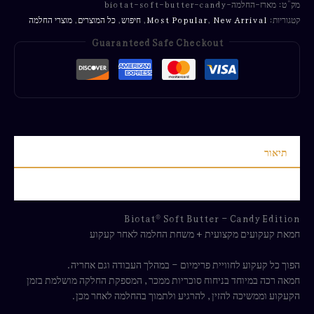
מק"ט:
מארז-החלמה-biotat-soft-butter-candy
קטגוריות:
New Arrival
,
Most Popular
,
חיפוש
,
כל המוצרים
,
מוצרי החלמה
Guaranteed Safe Checkout
תיאור
חוות דעת (0)
Biotat® Soft Butter – Candy Edition
חמאת קעקועים מקצועית + משחת החלמה לאחר קעקוע
הפוך כל קעקוע לחוויית פרימיום – במהלך העבודה וגם אחריה.
חמאה רכה במיוחד בניחוח סוכריות ממכר, המספקת החלקה מושלמת בזמן
הקעקוע וממשיכה להזין, להרגיע ולתמוך בהחלמה לאחר מכן.