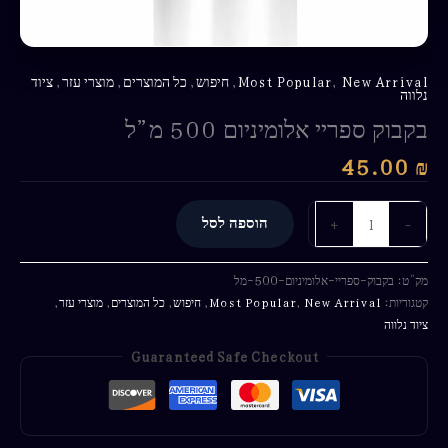
New Arrival
,
Most Popular
,
חיפוש
,
כל המוצרים
,
מוצרי עזר
,
ציוד
נלווה
בקבוק ספריי אלומיניום 500 מ”ל
45.00
₪
-
+
הוספה לסל
מק"ט:
בקבוק-ספריי-אלומיניום-500-מל
קטגוריות:
New Arrival
,
Most Popular
,
חיפוש
,
כל המוצרים
,
מוצרי עזר
,
ציוד נלווה
Guaranteed Safe Checkout