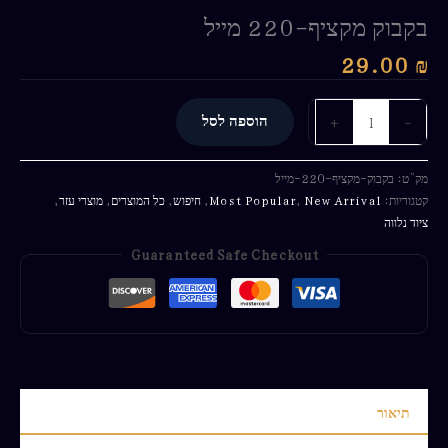
בקבוק מקציף-220 מייל
29.00
₪
-
+
הוספה לסל
מק"ט:
בקבוק-מקציף-220-מייל
קטגוריות:
New Arrival
,
Most Popular
,
חיפוש
,
כל המוצרים
,
מוצרי עזר
,
ציוד נלווה
Guaranteed Safe Checkout
תיאור