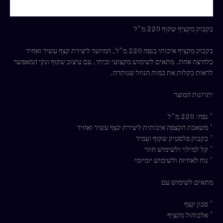
חוות דעת (0)
בקבוק מקציף שקוף 220 מ”ל
בקבוק מקציף איכותי בנפח 220 מ”ל, המיועד ליצירת קצף עשיר ואחיד
בלחיצה אחת. מתאים לשימוש מקצועי וביתי, עם עיצוב שקוף ונקי המאפשר
לראות בקלות את כמות הנוזל שנותרה.
יתרונות המוצר
* נפח: 220 מ”ל
* משאבת הקצפה איכותית ליצירת קצף עשיר ואחיד
* בקבוק פלסטיק שקוף ועמיד
* קל למילוי ולשימוש חוזר
* נוח לאחיזה ולשימוש יומיומי
מתאים לשימוש עם
* סבון קצף
* אלכוהול מקציף