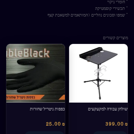
* חומרי ניקוי
* תכשירי קוסמטיקה
* שמפו וסבונים נוזליים (המותאמים למשאבת קצף
מוצרים קשורים
למוצר
זה
יש
מספר
סוגים.
ניתן
לבחור
את
האפשרויות
בעמוד
שולחן עבודה למקעקעים
כפפות ניטריל שחורות
המוצר
25.00
₪
399.00
₪