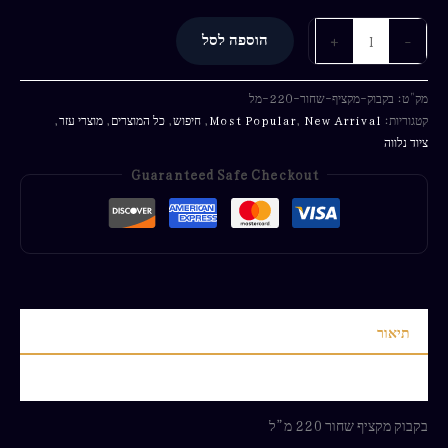
-
+
הוספה לסל
מק"ט:
בקבוק-מקציף-שחור-220-מל
קטגוריות:
New Arrival
,
Most Popular
,
חיפוש
,
כל המוצרים
,
מוצרי עזר
,
ציוד נלווה
Guaranteed Safe Checkout
תיאור
חוות דעת (0)
בקבוק מקציף שחור 220 מ”ל