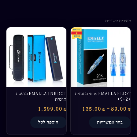
מוצרים קשורים
טווח
למוצר
מחירים:
זה
יש
עד
מספר
סוגים.
ניתן
לבחור
את
האפשרויות
בעמוד
EMALLA ELIOT מחטי מחסנית
EMALLA INKDOT מדפסת
המוצר
(9+2)
תרמית
1,599.00
₪
135.00
₪
–
89.00
₪
בחר אפשרויות
הוספה לסל