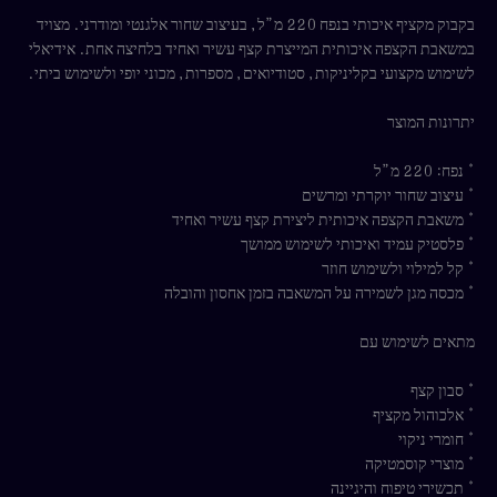
בקבוק מקציף איכותי בנפח 220 מ”ל, בעיצוב שחור אלגנטי ומודרני. מצויד
במשאבת הקצפה איכותית המייצרת קצף עשיר ואחיד בלחיצה אחת. אידיאלי
לשימוש מקצועי בקליניקות, סטודיואים, מספרות, מכוני יופי ולשימוש ביתי.
יתרונות המוצר
* נפח: 220 מ”ל
* עיצוב שחור יוקרתי ומרשים
* משאבת הקצפה איכותית ליצירת קצף עשיר ואחיד
* פלסטיק עמיד ואיכותי לשימוש ממושך
* קל למילוי ולשימוש חוזר
* מכסה מגן לשמירה על המשאבה בזמן אחסון והובלה
מתאים לשימוש עם
* סבון קצף
* אלכוהול מקציף
* חומרי ניקוי
* מוצרי קוסמטיקה
* תכשירי טיפוח והיגיינה