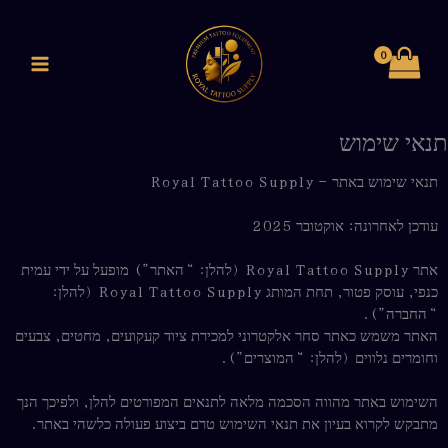
ילוג
לתוכן
תוכן
תנאי שימוש
תנאי שימוש באתר – Royal Tattoo Supply
עודכן לאחרונה: אוקטובר 2025
אתר Royal Tattoo Supply (להלן: “האתר”) מופעל על ידי עמית
כנפי, עוסק פטור, תחת המותג Royal Tattoo Supply (להלן:
“החברה”).
האתר משמש כאתר סחר אלקטרוני למכירת ציוד קעקועים, מחטים, צבעים
וחומרים נלווים (להלן: “המוצרים”).
השימוש באתר מהווה הסכמה מלאה לתנאים המפורטים להלן, ולפיכך הנך
מתבקש לקרוא בעיון את תנאי השימוש טרם ביצוע פעולה כלשהי באתר.