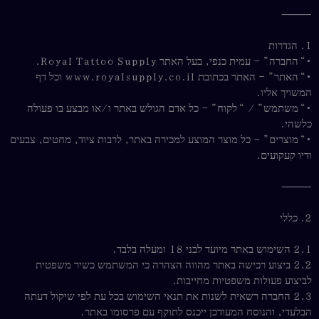
⸻
1. הגדרות
•“החברה” – עמית כנפי, בעל האתר Royal Tattoo Supply.
•“האתר” – האתר בכתובת www.royalsupply.co.il וכל דף
המשויך אליו.
•“משתמש” / “לקוח” – כל אדם הגולש באתר ו/או מבצע בו פעולה
כלשהי.
•“מוצרים” – כל מוצר המוצע למכירה באתר, לרבות ציוד, מחטים, צבעים
ודיו קעקועים.
⸻
2. כללי
2.1 השימוש באתר מיועד לבני 18 ומעלה בלבד.
2.2 ביצוע רכישה באתר מהווה הצהרה כי המשתמש כשיר משפטית
לביצוע פעולות משפטיות מחייבות.
2.3 החברה רשאית לשנות את תנאי השימוש בכל עת לפי שיקול דעתה
הבלעדי, והנוסח המעודכן ייכנס לתוקף עם פרסומו באתר.