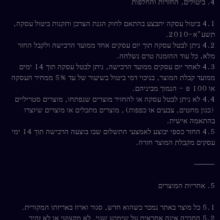
4. ביטולים, החזרות והחלפות
4.1 ביטול עסקה יתבצע בהתאם לחוק הגנת הצרכן ותקנות ביטול עסקה,
תשע”א–2010.
4.2 ניתן לבטל עסקה תוך יום עסקים אחד ממועד הרכישה ולקבל החזר
מלא, כל עוד ההזמנה טרם נשלחה.
4.3 לאחר יום עסקים ממועד הרכישה, ניתן לבטל עסקה תוך 14 ימים
ממועד קבלת המוצר, בניכוי דמי ביטול בשיעור של עד 5% ממחיר העסקה
או 100 ₪ – הנמוך מביניהם.
4.4 לא ניתן לבטל עסקה או להחזיר מוצרים שנפתחו, מוצרים סטריליים
(כגון מחטים, צבעים או כפפות), מוצרים מתכלים או מוצרים שיוצרו
בהתאמה אישית.
4.5 החזר כספי יבוצע לאמצעי התשלום שבו בוצעה הרכישה תוך 14 ימי
עסקים מקבלת המוצר חזרה.
⸻
5. אחריות המוצרים
5.1 כל מוצר באתר נמכר כשהוא חדש, סגור וארוז באריזתו המקורית.
5.2 החברה אינה אחראית על שימוש שגוי, לא מקצועי או לא זהיר